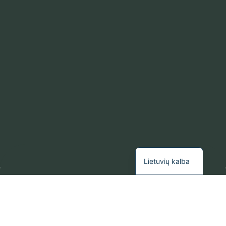
Русский
Lietuvių kalba
Studija A24 – rezultatyviausia ir linksmiausia gitaros mokymų
studija Lietuvoje!