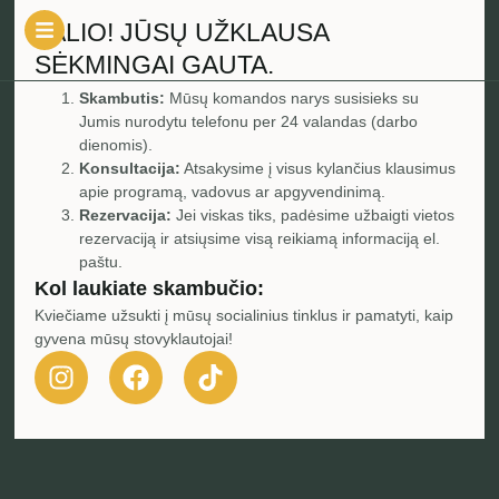
VALIO! JŪSŲ UŽKLAUSA
SĖKMINGAI GAUTA.
Skambutis:
Mūsų komandos narys susisieks su
Jumis nurodytu telefonu per 24 valandas (darbo
dienomis).
Konsultacija:
Atsakysime į visus kylančius klausimus
apie programą, vadovus ar apgyvendinimą.
Rezervacija:
Jei viskas tiks, padėsime užbaigti vietos
rezervaciją ir atsiųsime visą reikiamą informaciją el.
paštu.
Kol laukiate skambučio:
Kviečiame užsukti į mūsų socialinius tinklus ir pamatyti, kaip
gyvena mūsų stovyklautojai!