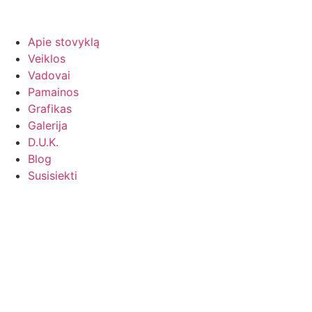
Apie stovyklą
Veiklos
Vadovai
Pamainos
Grafikas
Galerija
D.U.K.
Blog
Susisiekti