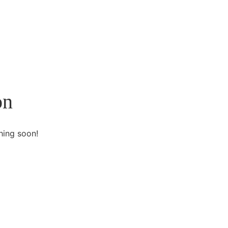
on
hing soon!