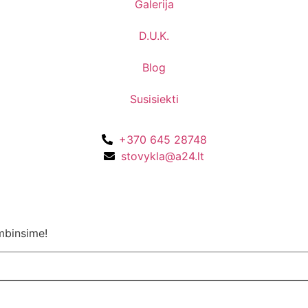
Galerija
D.U.K.
Blog
Susisiekti
+370 645 28748
stovykla@a24.lt
mbinsime!