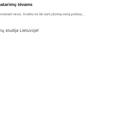
 patarimų tėvams
ekvienam tėvui. Svarbu ne tik rasti įdomią vietą poilsiui,...
ų studija Lietuvoje!