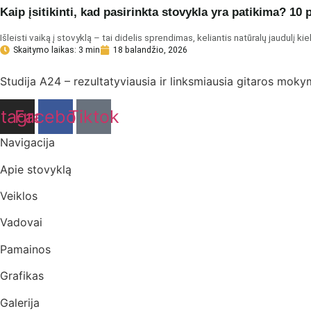
Kaip įsitikinti, kad pasirinkta stovykla yra patikima? 10
Išleisti vaiką į stovyklą – tai didelis sprendimas, keliantis natūralų jaudulį ki
Skaitymo laikas: 3 min
18 balandžio, 2026
Studija A24 – rezultatyviausia ir linksmiausia gitaros mokym
stagram
Facebook
Tiktok
Navigacija
Apie stovyklą
Veiklos
Vadovai
Pamainos
Grafikas
Galerija