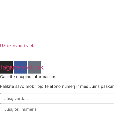
Užrezervuoti vietą
stagram
Facebook
Tiktok
Gaukite daugiau informacijos
Palikite savo mobiliojo telefono numerį ir mes Jums paska